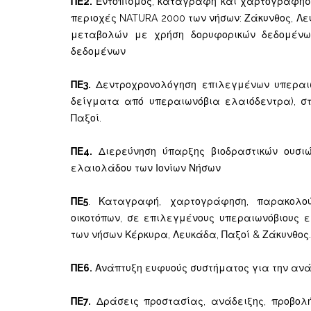
ΠΕ2.
Εντοπισμός, καταγραφή και χαρτογράφηση
περιοχές NATURA 2000 των νήσων: Ζάκυνθος, Λε
μεταβολών με χρήση δορυφορικών δεδομένω
δεδομένων
ΠΕ3.
Δεντροχρονολόγηση επιλεγμένων υπεραιων
δείγματα από υπεραιωνόβια ελαιόδεντρα), σ
Παξοί.
ΠΕ4.
Διερεύνηση ύπαρξης βιοδραστικών ουσι
ελαιολάδου των Ιονίων Νήσων
ΠΕ5
. Καταγραφή, χαρτογράφηση, παρακολού
οικοτόπων, σε επιλεγμένους υπεραιωνόβιους 
των νήσων Κέρκυρα, Λευκάδα, Παξοί & Ζάκυνθος.
ΠΕ6.
Ανάπτυξη ευφυούς συστήματος για την ανά
ΠΕ7.
Δράσεις προστασίας, ανάδειξης, προβολής