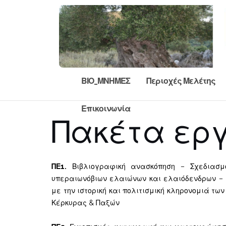
Skip
to
content
ΒΙΟ_ΜΝΗΜΕΣ
Περιοχές Μελέτης
Επικοινωνία
Πακέτα ερ
ΠΕ1.
Βιβλιογραφική ανασκόπηση – Σχεδιασμό
υπεραιωνόβιων ελαιώνων και ελαιόδενδρων –
με την ιστορική και πολιτισμική κληρονομιά τω
Κέρκυρας & Παξών